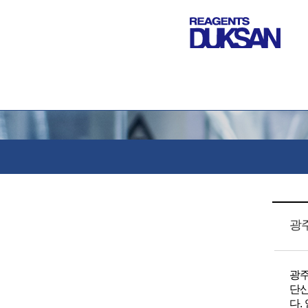
광
광주
단산
다.