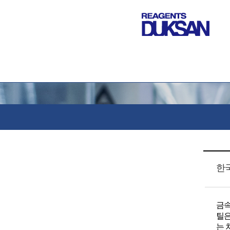
한
금속
틸은
는 