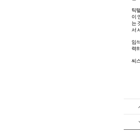
틱텔
이 
는 
서 
임석
력하
씨스