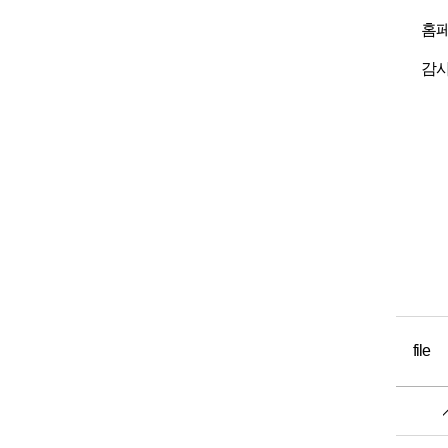
홈페
감사
file