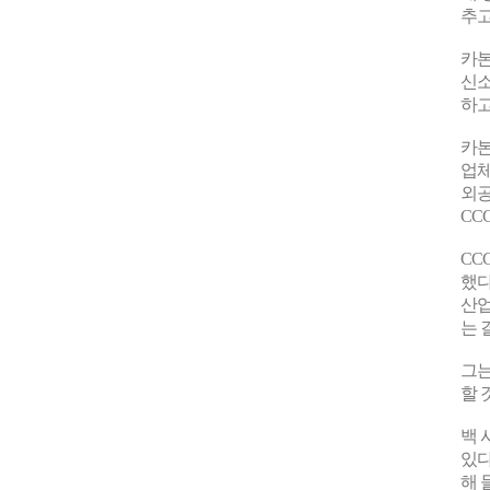
추고
카본
신소
하고
카본
업체
외공
CC
CC
했다
산업
는 
그는
할 
백 
있다
해 