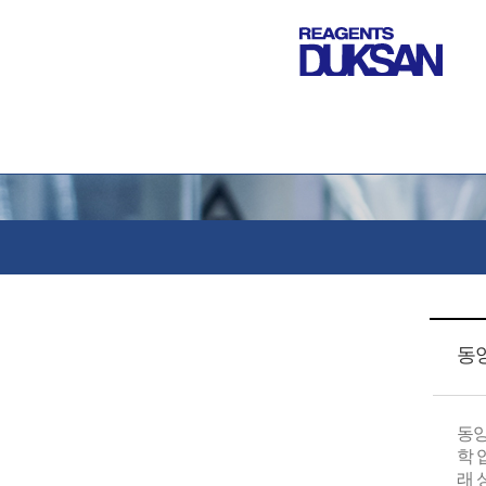
동
동양
학 
래 