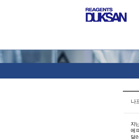
나
지난
에 
달러