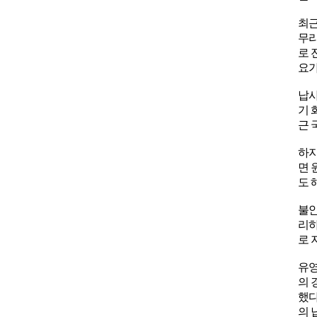
최근
무리
로 
요가
납사
기 
근 
하지
면 
도 
불안
리하
로 
유영
의 
했다
의 