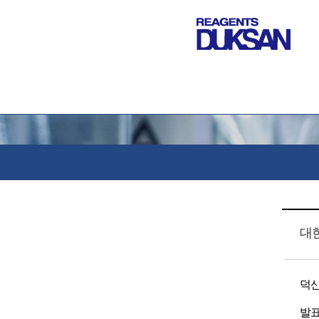
대
덕산
발표