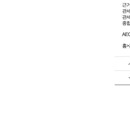
근
관세
관세
종합
AE
홈>