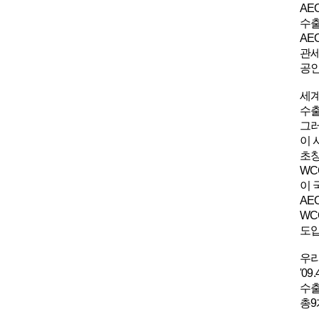
AE
수출
AE
관세
공인
세계
수출
그러
이 
초창
WC
이 
AE
WC
도입
우리
'0
수출
총9