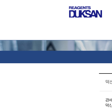
덕산
관세
덕산