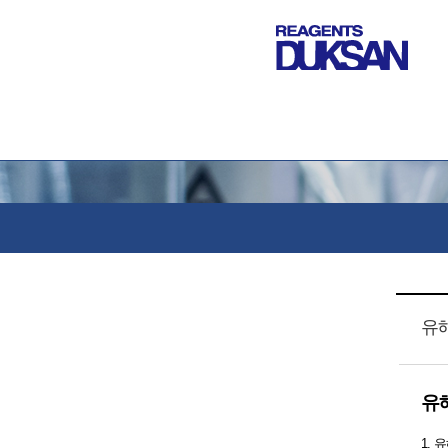
유
유
1.