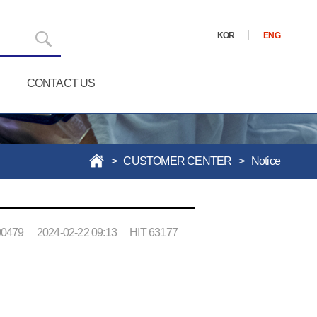
KOR
ENG
CONTACT US
> CUSTOMER CENTER >
Notice
00479
2024-02-22 09:13
HIT
63177