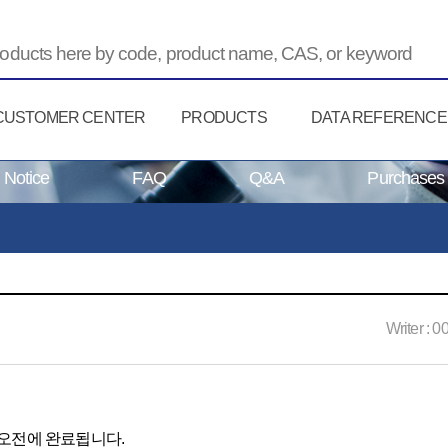
CUSTOMER CENTER
PRODUCTS
DATA REFERENCE
Notice
FAQ
Q&A
Purchases
Writer :
0
.
 오전에 완료됩니다.