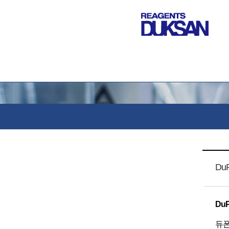
DuP
DuP
듀폰