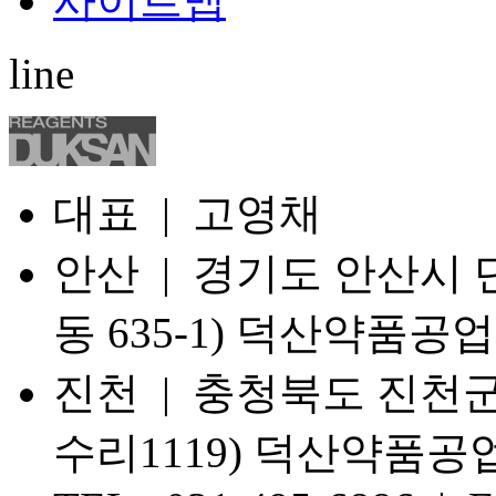
사이트맵
line
대표 | 고영채
안산 | 경기도 안산시 단
동 635-1) 덕산약품공업
진천 | 충청북도 진천군
수리1119) 덕산약품공업