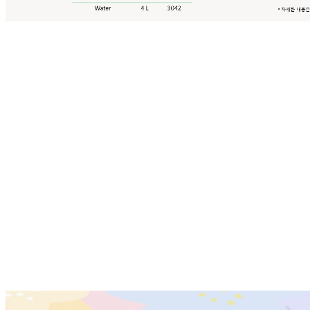
•
•
•
•