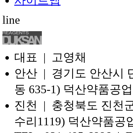
사이트맵
line
대표 | 고영채
안산 | 경기도 안산시 단
동 635-1) 덕산약품공업
진천 | 충청북도 진천군
수리1119) 덕산약품공업