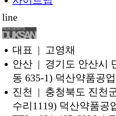
사이트맵
line
대표 | 고영채
안산 | 경기도 안산시 단
동 635-1) 덕산약품공업
진천 | 충청북도 진천군
수리1119) 덕산약품공업