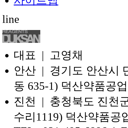
사이트맵
line
대표 | 고영채
안산 | 경기도 안산시 단
동 635-1) 덕산약품공업
진천 | 충청북도 진천군
수리1119) 덕산약품공업