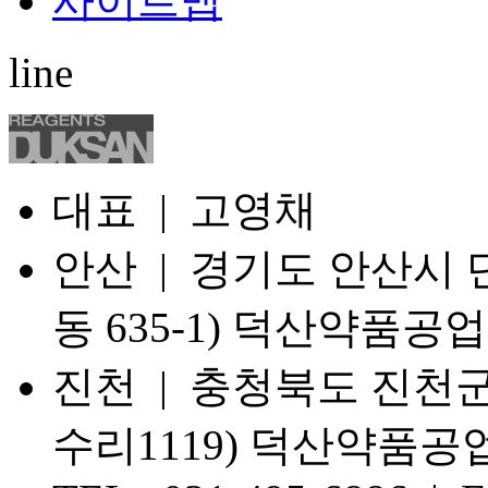
사이트맵
line
대표 | 고영채
안산 | 경기도 안산시 단
동 635-1) 덕산약품공업
진천 | 충청북도 진천군
수리1119) 덕산약품공업