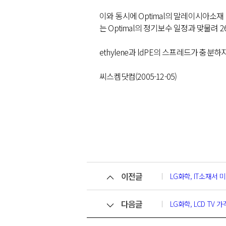
이와 동시에 Optimal의 말레이시아소재 크
는 Optimal의 정기보수 일정과 맞물려
ethylene과 ldPE의 스프레드가 충
씨스켐닷컴(2005-12-05)
이전글
LG화학, IT소재서
다음글
LG화학, LCD TV