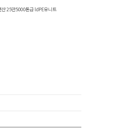
연산 25만5000톤급 ldPE유니트