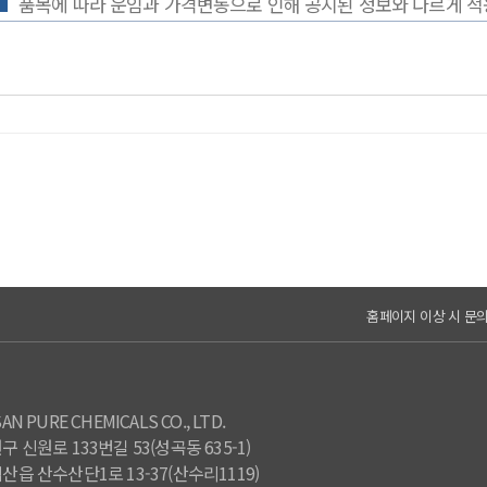
품목에 따라 운임과 가격변동으로 인해 공지된 정보와 다르게 적
홈페이지 이상 시 문의.
 PURE CHEMICALS CO., LTD.
 신원로 133번길 53(성곡동 635-1)
산읍 산수산단1로 13-37(산수리1119)